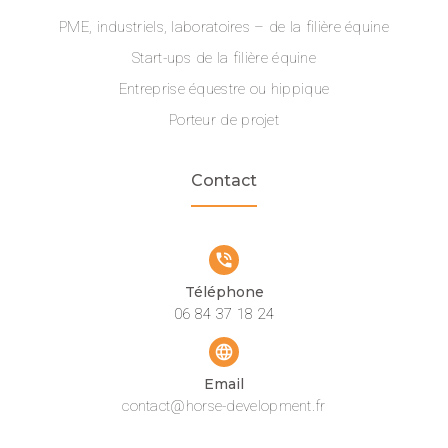
PME, industriels, laboratoires – de la filière équine
Start-ups de la filière équine
Entreprise équestre ou hippique
Porteur de projet
Contact
phone_in_talk
Téléphone
06 84 37 18 24
language
Email
contact@horse-development.fr