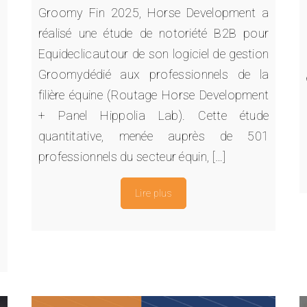
s
Groomy Fin 2025, Horse Development a
t
réalisé une étude de notoriété B2B pour
e
Equideclicautour de son logiciel de gestion
,
Groomydédié aux professionnels de la
,
filière équine (Routage Horse Development
,
+ Panel Hippolia Lab). Cette étude
u
quantitative, menée auprès de 501
e
professionnels du secteur équin, […]
u
Lire plus