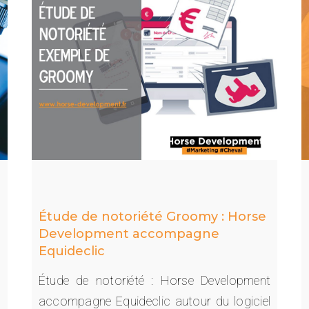
Étude de notoriété Groomy : Horse
Development accompagne
Equideclic
i
Étude de notoriété : Horse Development
6
accompagne Equideclic autour du logiciel