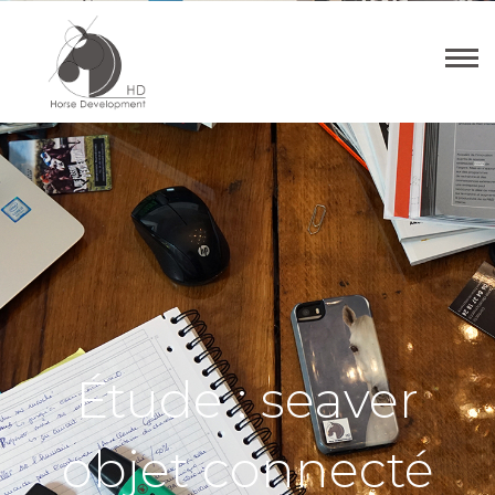
Étude : seaver
objet connecté