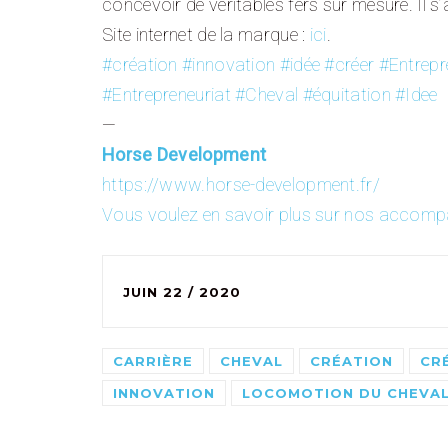
concevoir de véritables fers sur mesure. Il 
Site internet de la marque :
ici
.
#création
#innovation
#idée
#créer
#Entrepr
#Entrepreneuriat
#Cheval
#équitation
#Idee
—
Horse Development
https://www.horse-development.fr/
Vous voulez en savoir plus sur nos accompag
JUIN 22 / 2020
CARRIÈRE
CHEVAL
CRÉATION
CR
INNOVATION
LOCOMOTION DU CHEVA