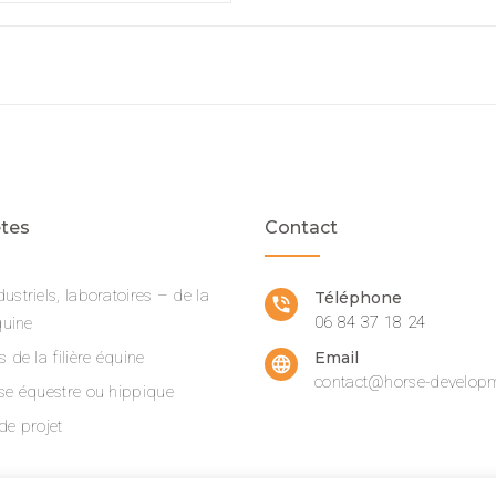
tes
Contact
ustriels, laboratoires – de la
Téléphone
phone_in_talk
06 84 37 18 24
quine
s de la filière équine
Email
language
contact@horse-developm
ise équestre ou hippique
de projet