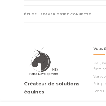
ÉTUDE : SEAVER OBJET CONNECTÉ
Vous ê
PME, ind
filière é
Start-up
Créateur de solutions
Entrepr
équines
Porteur 