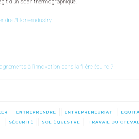
s’agit d’un scan thermographique.
endre
#Horseindustry
nements à l’innovation dans la filière équine ?
ÉER
ENTREPRENDRE
ENTREPRENEURIAT
EQUIT
L
SÉCURITÉ
SOL ÉQUESTRE
TRAVAIL DU CHEVA