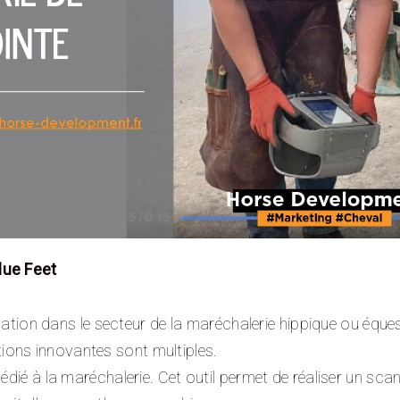
lue Feet
novation dans le secteur de la maréchalerie hippique ou équ
ons innovantes sont multiples.
dié à la maréchalerie. Cet outil permet de réaliser un scan