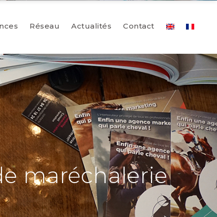
nces
Réseau
Actualités
Contact
de maréchalerie