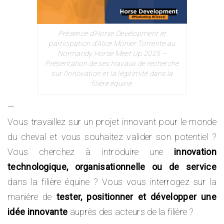
Présence d’Horse Development et
participation d’Alice Monier Torrente au
Normandy Horse Meet Up 2025 –
Présentation de ses travaux de recherche
sur l’innovation et la légitimité dans la
filière équine.
—
Vous travaillez sur un projet innovant pour le monde
du cheval et vous souhaitez valider son potentiel ?
Vous cherchez à introduire une
innovation
technologique, organisationnelle ou de service
dans la filière équine ? Vous vous interrogez sur la
manière de
tester, positionner et développer une
idée innovante
auprès des acteurs de la filière ?