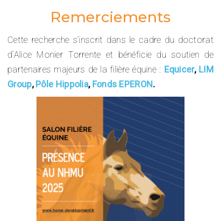
Remerciements
Cette recherche s’inscrit dans le cadre du doctorat
d’Alice Monier Torrente et bénéficie du soutien de
partenaires majeurs de la filière équine :
Equicer
,
LIM
Group
,
Pôle Hippolia
,
Fonds EPERON
.