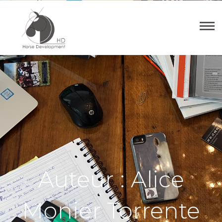
Auteur :
Alice
Monier Torrente