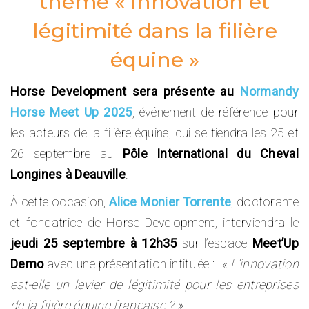
thème « Innovation et
légitimité dans la filière
équine »
Horse Development sera présente au
Normandy
Horse Meet Up 2025
, événement de référence pour
les acteurs de la filière équine, qui se tiendra les 25 et
26 septembre au
Pôle International du Cheval
Longines à Deauville
.
À cette occasion,
Alice Monier Torrente
, doctorante
et fondatrice de Horse Development, interviendra le
jeudi 25 septembre à 12h35
sur l’espace
Meet’Up
Demo
avec une présentation intitulée :
« L’innovation
est-elle un levier de légitimité pour les entreprises
de la filière équine française ? »