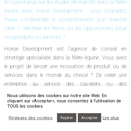
En savoir plus sur les études de marché dans la filière
équine avec Horse Development : vous souhaitez
mieux comprendre le comportement d’un marché
cible ? Identifier les freins ou les opportunités pour
vos produits ou services ?
Horse Development est l’agence de conseil en
stratégie spécialisée dans la filière équine. Vous avez
le projet de lancer une innovation de produit ou de
services dans le monde du cheval ? De créer une
entreprise au service des cavaliers ou des
propriétaires de chevaux ? De devenir entrepreneur
Nous utilisons des cookies sur notre site Web. En
dans la filière équine ? De réaliser une étude de marché
cliquant sur «Accepter», vous consentez à l'utilisation de
TOUS les cookies.
pour un nouveau produit ou service dans le monde
Réglages des cookies
Lire plus
Rejeter
Accepter
du cheval ?
Contactez-nous.
Horse Development
–
https://www.horse-