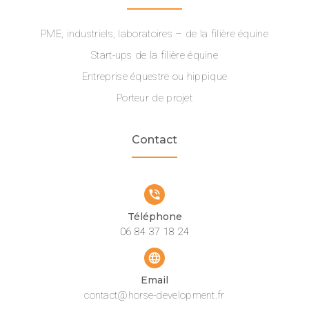
PME, industriels, laboratoires – de la filière équine
Start-ups de la filière équine
Entreprise équestre ou hippique
Porteur de projet
Contact
phone_in_talk
Téléphone
06 84 37 18 24
language
Email
contact@horse-development.fr